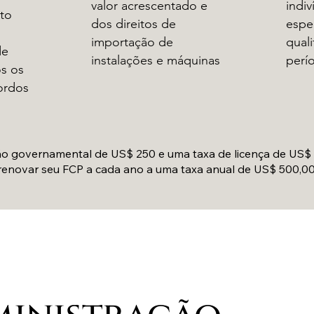
valor acrescentado e
indi
to
dos direitos de
espe
importação de
qual
de
instalações e máquinas
perí
s os
ordos
ção governamental de US$ 250 e uma taxa de licença de US$
renovar seu FCP a cada ano a uma taxa anual de US$ 500,00