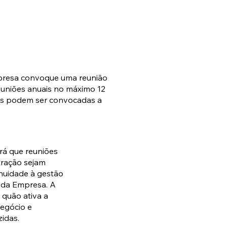
mpresa convoque uma reunião
reuniões anuais no máximo 12
stas podem ser convocadas a
á que reuniões
tração sejam
inuidade à gestão
 da Empresa. A
 quão ativa a
negócio e
idas.