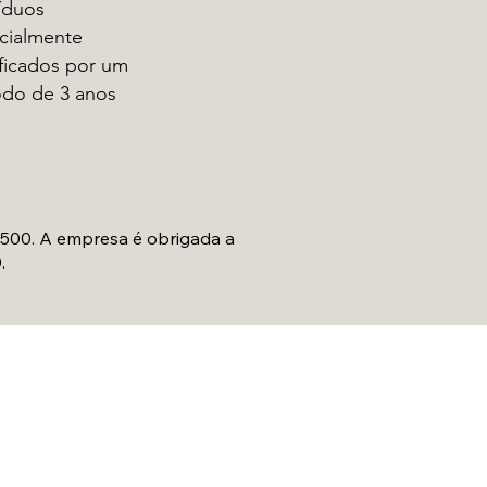
víduos
cialmente
ificados por um
odo de 3 anos
 500. A empresa é obrigada a
.