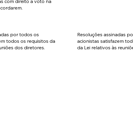
as com direito a voto na
ncordarem.
adas por todos os
Resoluções assinadas po
zem todos os requisitos da
acionistas satisfazem tod
euniões dos diretores.
da Lei relativos às reuniõ