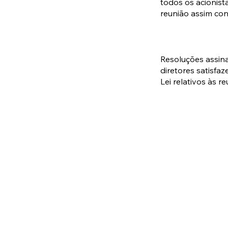
todos os acionist
reunião assim co
Resoluções assin
diretores satisfa
Lei relativos às r