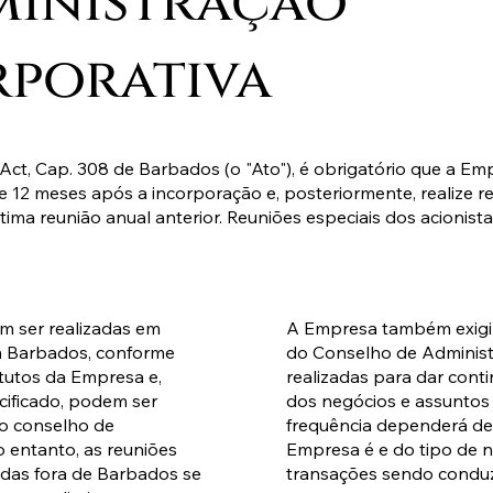
inistração
porativa
ct, Cap. 308 de Barbados (o "Ato"), é obrigatório que a E
e 12 meses após a incorporação e, posteriormente, realize 
tima reunião anual anterior. Reuniões especiais dos acioni
m ser realizadas em
A Empresa também exigir
m Barbados, conforme
do Conselho de Adminis
tutos da Empresa e,
realizadas para dar cont
ificado, podem ser
dos negócios e assuntos
o conselho de
frequência dependerá de
 entanto, as reuniões
Empresa é e do tipo de 
adas fora de Barbados se
transações sendo conduz