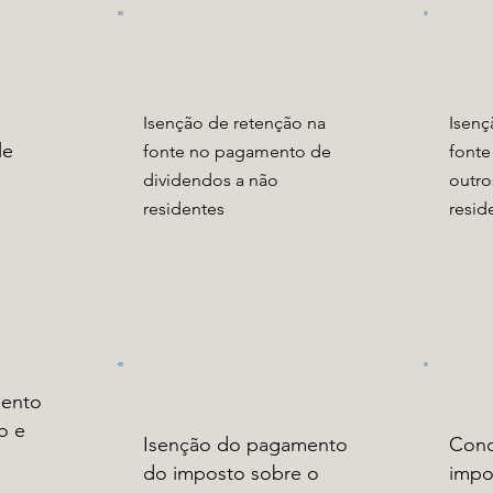
Isenção de retenção na
Isenç
le
fonte no pagamento de
fonte
dividendos a não
outro
residentes
resid
mento
o e
Isenção do pagamento
Conc
do imposto sobre o
impo