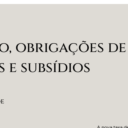
o, obrigações de
 e subsídios
de
A nova taxa d