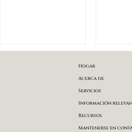
Hogar
Acerca de
Servicios
Sustanci
Guía interactiva de los
Información releva
Diez Dominios
Recursos
Mantenerse en cont