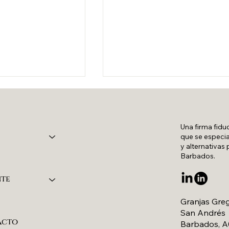
Una firma fidu
que se especia
y alternativas
Barbados.
a económica
Caso práctico: la
nte
herencia
Granjas Gre
transfronteriza del
San Andrés
señor Dunlop
acto
Barbados, 