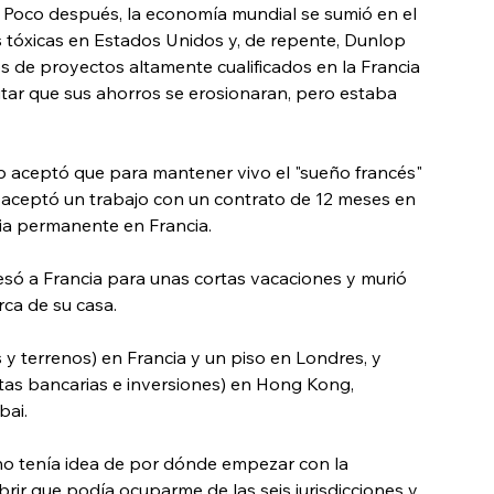
. Poco después, la economía mundial se sumió en el 
 tóxicas en Estados Unidos y, de repente, Dunlop 
de proyectos altamente cualificados en la Francia 
itar que sus ahorros se erosionaran, pero estaba 
p aceptó que para mantener vivo el "sueño francés" 
e aceptó un trabajo con un contrato de 12 meses en 
cia permanente en Francia.
só a Francia para unas cortas vacaciones y murió 
rca de su casa.
 y terrenos) en Francia y un piso en Londres, y 
tas bancarias e inversiones) en Hong Kong, 
bai.
 no tenía idea de por dónde empezar con la 
brir que podía ocuparme de las seis jurisdicciones y 